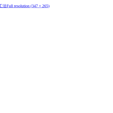
工法
Full resolution (347 × 265)