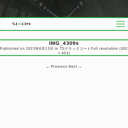
IMG_4309s
Published on
2023年6月13日
in
TSクラックコート
Full resolution (302
× 403)
←
Previous
Next
→