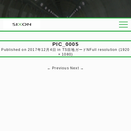
PIC_0005
Published on
2017年12月4日
in
TS目地ガードN
Full resolution (1920
× 1080)
←
Previous
Next
→