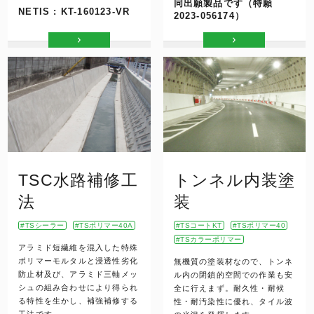
同出願製品です（特願
NETIS : KT-160123-VR
2023-056174）
TSC水路補修工
トンネル内装塗
法
装
TSシーラー
TSポリマー40A
TSコートKT
TSポリマー40
TSカラーポリマー
アラミド短繊維を混入した特殊
ポリマーモルタルと浸透性劣化
無機質の塗装材なので、トンネ
防止材及び、アラミド三軸メッ
ル内の閉鎖的空間での作業も安
シュの組み合わせにより得られ
全に行えまず。耐久性・耐候
る特性を生かし、補強補修する
性・耐汚染性に優れ、タイル波
工法です。