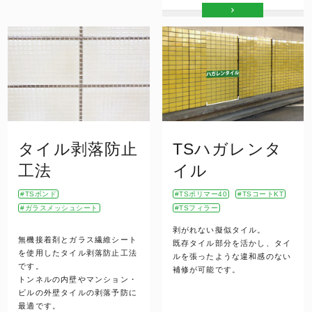
タイル剥落防止
TSハガレンタ
工法
イル
TSボンド
TSポリマー40
TSコートKT
ガラスメッシュシート
TSフィラー
剥がれない擬似タイル。
無機接着剤とガラス繊維シート
既存タイル部分を活かし、タイ
を使用したタイル剥落防止工法
ルを張ったような違和感のない
です。
補修が可能です。
トンネルの内壁やマンション・
ビルの外壁タイルの剥落予防に
最適です。