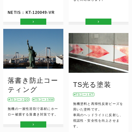
NETIS : KT-120049-VR
落書き防止コー
TS光る塗装
ティング
TSコートKT
TSコートQD
TSコートNW
無機塗料と再帰性反射ビーズを
無機の一液性溶剤で基材にホー
用いた塗料です。
ロー被膜する落書き対策です。
車両のヘッドライトに反射し、
視認性・安全性を向上させま
す。