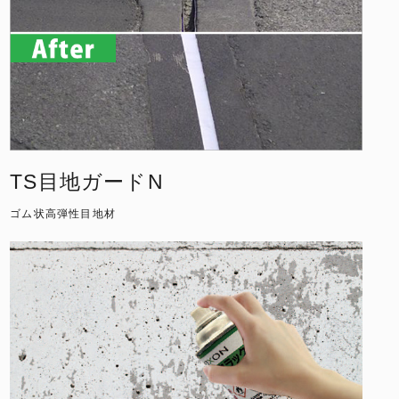
TS目地ガードN
ゴム状高弾性目地材