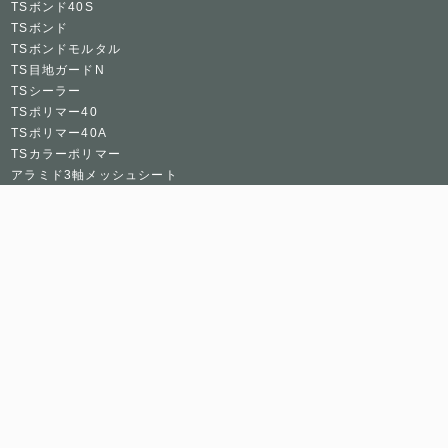
TSボンド40S
TSボンド
TSボンドモルタル
TS目地ガードN
TSシーラー
TSポリマー40
TSポリマー40A
TSカラーポリマー
アラミド3軸メッシュシート
ガラスメッシュシート
TSバットレス
TSフィラー
TSコートQD
TSコートNW
TSコートKT
株式会社SIXON
〒160-0022