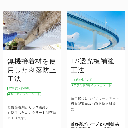
無機接着材を使
TS透光板補強
用した剥落防止
工法
工法
TS弾性ボンド
アラミド3軸メッシュシート
TSボンド40S
ガラスメッシュシート
経年劣化したポリカーボネート
樹脂製透光板の飛散防止対策
無機接着剤とガラス繊維シート
に。
を使用したコンクリート剥落防
止工法です。
首都高グループとの特許共