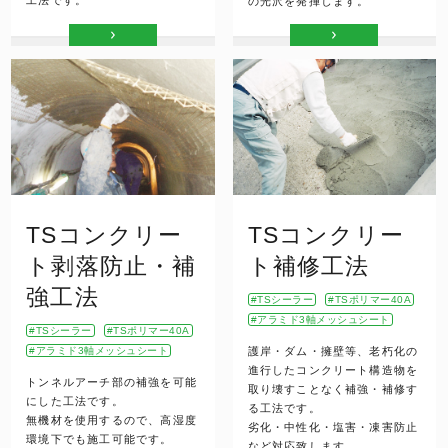
の光沢を発揮します。
TSコンクリー
TSコンクリー
ト剥落防止・補
ト補修工法
強工法
TSシーラー
TSポリマー40A
アラミド3軸メッシュシート
TSシーラー
TSポリマー40A
アラミド3軸メッシュシート
護岸・ダム・擁壁等、老朽化の
進行したコンクリート構造物を
トンネルアーチ部の補強を可能
取り壊すことなく補強・補修す
にした工法です。
る工法です。
無機材を使用するので、高湿度
劣化・中性化・塩害・凍害防止
環境下でも施工可能です。
など対応致します。