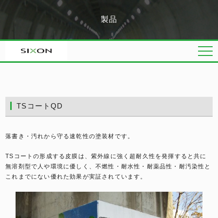
製品
TSコートQD
落書き・汚れから守る速乾性の塗装材です。
TSコートの形成する皮膜は、紫外線に強く超耐久性を発揮すると共に
無溶剤型で人や環境に優しく、不燃性・耐水性・耐薬品性・耐汚染性と
これまでにない優れた効果が実証されています。