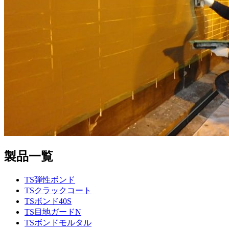
製品一覧
TS弾性ボンド
TSクラックコート
TSボンド40S
TS目地ガードN
TSボンドモルタル